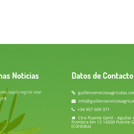
mas Noticias
Datos de Contacto
iento cuajado-engorde olivar
guillenserviciosagricolas.c
019
info@guillenserviciosagrico
+34 957 609 371
Ctra Puente Genil - Aguilar 
Frontera km 13 14500 Puente G
(Córdoba)