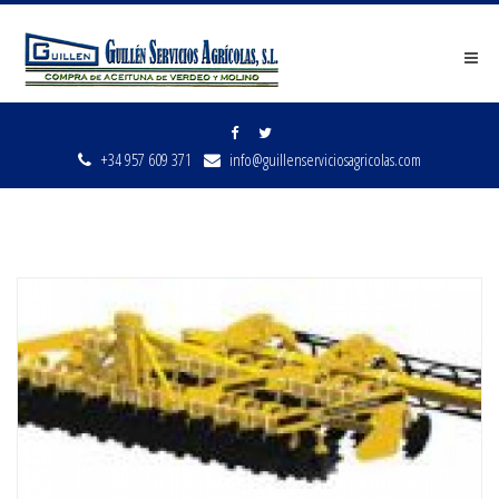
Men
+34 957 609 371
info@guillenserviciosagricolas.com