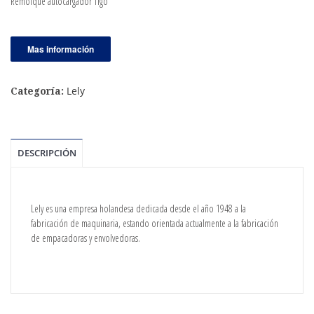
Remolque autocargador Tigo
Mas información
Lely
Categoría:
DESCRIPCIÓN
Lely es una empresa holandesa dedicada desde el año 1948 a la
fabricación de maquinaria, estando orientada actualmente a la fabricación
de empacadoras y envolvedoras.